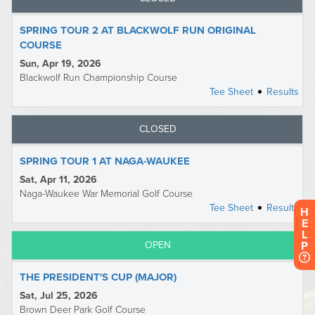
H
E
L
P