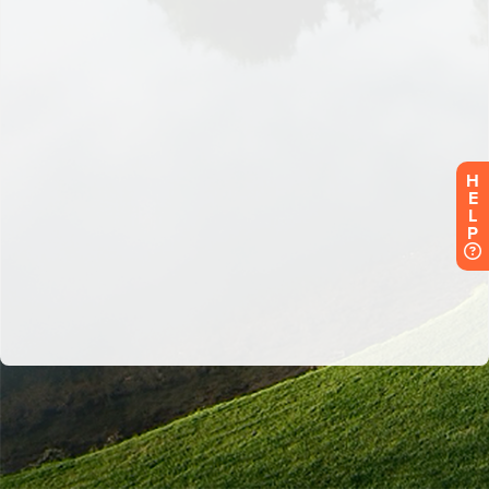
H
E
L
P