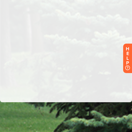
H
E
L
P